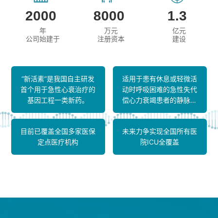
2
0
0
0
8
0
0
0
1
.
3
2024-10-15 - （已过期）装修项目招标公告
年
万元
亿元
公司始建于
注册资本
建设
2024-09-26 - （已过期）关于“TMS培训管理系统”进行技术交流和项目投标的公示公告
2024-09-09 - （已过期）“小青龙胶囊”转让合作邀请
“新活素”是我国自主研发
适用于患有休息或轻微活
首个用于急性心衰治疗的
动时呼吸困难的急性失代
2024-08-21 - （已过期）关于消毒剂消毒效力的有关验证技术交流和项目招标采购活动20240822
基因工程一类新药。
偿心力衰竭患者的静脉治
疗。
2024-08-20 - （已过期）车间门禁系统更新、阴凉库改造及洁净车间美化项目现场技术交流和项目投标20240819
目前已覆盖全国多家医保
未来力争实现全国所有医
定点医疗机构
院ICU全覆盖
2024-08-07 - （已过期）关于除菌过滤器相容性、组件相容性（硅胶管、无菌连接器等耗材）、除菌过滤器微生物截留等相关验证技术交流和项目投标20240806
2026-07-23 - 手套完整性测试仪、鞋用单扉洗烘一体机采购招标公告