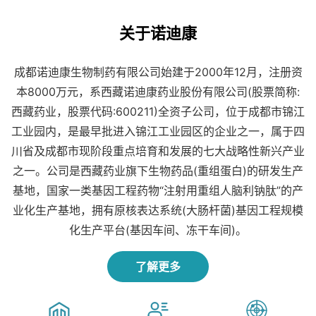
2026-05-08 - （已过期）文件管理系统（DMS）采购及实施项目
关于诺迪康
2026-04-20 - （已过期）关于一台干燥箱询比价采购的公告
成都诺迪康生物制药有限公司始建于2000年12月，注册资
2026-04-08 - （已过期）成都诺迪康生物制药有限公司2026年修复整改项目招标
本8000万元，系西藏诺迪康药业股份有限公司(股票简称:
西藏药业，股票代码:600211)全资子公司，位于成都市锦江
2025-11-28 - （已过期）2026年验证项目招标
工业园内，是最早批进入锦江工业园区的企业之一，属于四
川省及成都市现阶段重点培育和发展的七大战略性新兴产业
2025-06-20 - （已过期）LIMS实验室信息管理系统招标采购公告
之一。公司是西藏药业旗下生物药品(重组蛋白)的研发生产
基地，国家一类基因工程药物“注射用重组人脑利钠肽”的产
2025-06-17 - （已过期）厂区修复整改项目投标
业化生产基地，拥有原核表达系统(大肠杆菌)基因工程规模
化生产平台(基因车间、冻干车间)。
2025-06-12 - （已过期）关于厂区绿化改造提升项目现场技术交流和项目投标的公示公告
了解更多
2025-02-19 - （已过期）AKTA Pilot 600R蛋白纯化系统年度维修保养项目招标公告
2024-11-29 - （已过期）2025年验证项目招标