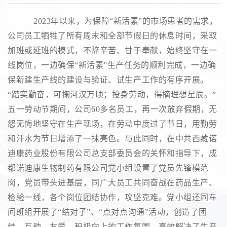
2023年以来
，
为保障“新活素”的市场患者的需求，
公司员工牺牲了所有周末和全部节假日的休息时间，采取
加班或延班的模式，不辞辛苦、甘于奉献，始终坚守在一
线岗位，一边确保“新活素”生产任务的顺利完成，一边确
保新建生产线的建设与验证、试生产工作的有序开展。
“踏实勤奋，可掬河汉万顷；投身劳动，得摘理想星辰。”
五一劳动节期间，公司60多名员工，再一次放弃假期，无
怨无悔地坚守在生产现场，在劳动中度过了节日，用勤劳
和汗水为节日增添了一抹亮色。与此同时，在中共西藏诺
迪康药业股份有限公司总支部委员会的关怀和指导下，成
都诺迪康生物制药有限公司党小组设置了党员先锋模范
岗，党员带头进基层，同广大员工共同奋战在药品生产、
检验一线，各个岗位团结协作，攻坚克难。党小组还同车
间班组开展了“结对子”、“点对点沟通”活动，创造了团
结、互助、友爱、积极向上的工作氛围，高效解决了生产